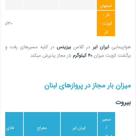
اصفهان
لار -
کویت -
30کیلوگرم
لار
هواپیمایی
ایران ایر
در کلاس
بیزینس
در کلیه مسیرهای رفت و
برگشت کویت میزان
40 کیلوگرم
بار مجاز پذیرش میکند
میزان بار مجاز در پروازهای لبنان
بیروت
مسیر
/
ایران ایر
معراج
فلای بغد