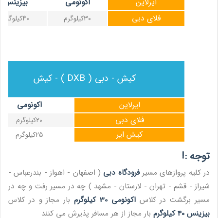
ایرلاین
اکونومی
بیزینس
فلای دبی
30کیلوگرم
40کیلوگرم
کیش - دبی ( DXB ) - کیش
ایرلاین
اکونومی
فلای دبی
20کیلوگرم
کیش ایر
25کیلوگرم
توجه :!
در کلیه پروازهای مسیر
فرودگاه دبی
( اصفهان - اهواز - بندرعباس -
شیراز - قشم - تهران - لارستان - مشهد ) چه در مسیر رفت و چه در
مسیر برگشت در کلاس
اکونومی 30 کیلوگرم
بار مجاز و در کلاس
بیزینس 40 کیلوگرم
بار مجاز از هر مسافر پذیرش می کنند