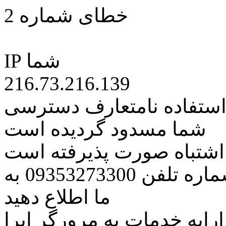
خطای شماره 2
IP شما
216.73.216.139
 استفاده نامتعارف دسترسی
شما مسدود گردیده است
ه اشتباه صورت پذیرفته است
مراتب این مسئله را از طریق شماره تلفن 09353273300 به
ما اطلاع دهید
رایه خدمات به مرورگر اپرا