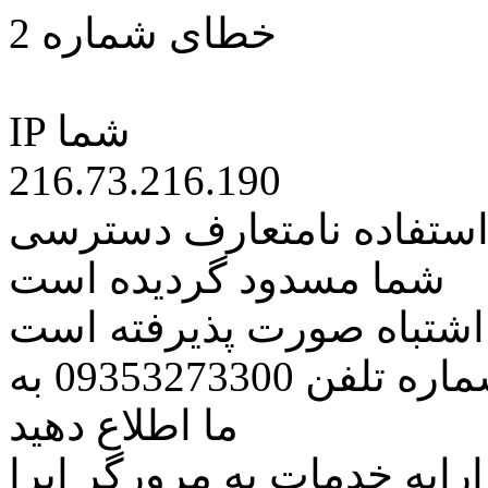
خطای شماره 2
IP شما
216.73.216.190
 استفاده نامتعارف دسترسی
شما مسدود گردیده است
ه اشتباه صورت پذیرفته است
مراتب این مسئله را از طریق شماره تلفن 09353273300 به
ما اطلاع دهید
رایه خدمات به مرورگر اپرا