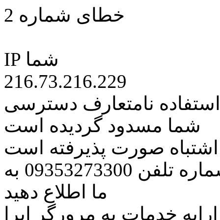
خطای شماره 2
IP شما
216.73.216.229
 استفاده نامتعارف دسترسی
شما مسدود گردیده است
ه اشتباه صورت پذیرفته است
مراتب این مسئله را از طریق شماره تلفن 09353273300 به
ما اطلاع دهید
رایه خدمات به مرورگر اپرا