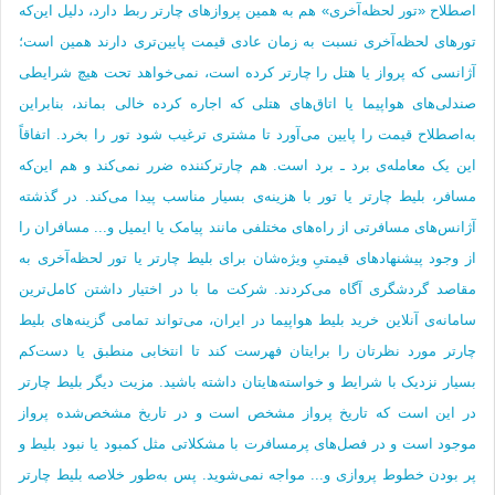
اصطلاح «تور لحظه‌آخری» هم به همین پروازهای چارتر ربط دارد، دلیل این‌که
تورهای لحظه‌آخری نسبت به زمان عادی قیمت پایین‌تری دارند همین است؛
آژانسی که پرواز یا هتل را چارتر کرده است، نمی‌خواهد تحت هیچ شرایطی
صندلی‌های هواپیما یا اتاق‌های هتلی که اجاره کرده خالی بماند، بنابراین
به‌اصطلاح قیمت را پایین می‌آورد تا مشتری ترغیب شود تور را بخرد. اتفاقاً
این یک معامله‌ی برد ـ برد است. هم چارترکننده ضرر نمی‌کند و هم این‌که
مسافر، بلیط چارتر یا تور با هزینه‌ی بسیار مناسب پیدا می‌کند. در گذشته
آژانس‌های مسافرتی از راه‌های مختلفی مانند پیامک یا ایمیل و... مسافران را
از وجود پیشنهادهای قیمتیِ ویژه‌شان برای بلیط چارتر یا تور لحظه‌آخری به
مقاصد گردشگری آگاه می‌کردند. شرکت ما با در اختیار داشتن کامل‌ترین
سامانه‌ی آنلاین خرید بلیط هواپیما در ایران، می‌تواند تمامی گزینه‌های بلیط
چارتر مورد نظرتان را برایتان فهرست کند تا انتخابی منطبق یا دست‌کم
بسیار نزدیک با شرایط و خواسته‌هایتان داشته باشید. مزیت دیگر بلیط چارتر
در این است که تاریخ پرواز مشخص است و در تاریخ مشخص‌شده پرواز
موجود است و در فصل‌های پرمسافرت با مشکلاتی مثل کمبود یا نبود بلیط و
پر بودن خطوط پروازی و... مواجه نمی‌شوید. پس به‌طور خلاصه بلیط چارتر