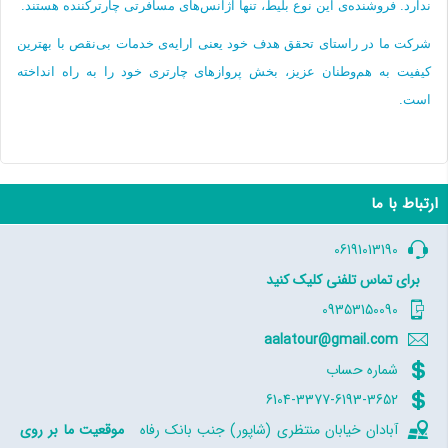
ندارد. فروشنده‌ی این نوع بلیط، تنها آژانس‌های مسافرتی چارترکننده هستند.
شرکت ما در راستای تحقق هدف خود یعنی ارایه‌ی خدمات بی‌نقص با بهترین
کیفیت به هم‌وطنان عزیز، بخش پروازهای چارتری خود را به راه انداخته
است.
ارتباط با ما
06191013190
برای
تماس تلفنی
کلیک کنید
09353150090
aalatour@gmail.com
شماره حساب
6104-3377-6193-3652
آبادان خیابان منتظری (شاپور) جنب بانک رفاه
موقعیت ما بر روی