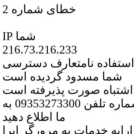
خطای شماره 2
IP شما
216.73.216.233
 استفاده نامتعارف دسترسی
شما مسدود گردیده است
ه اشتباه صورت پذیرفته است
مراتب این مسئله را از طریق شماره تلفن 09353273300 به
ما اطلاع دهید
رایه خدمات به مرورگر اپرا