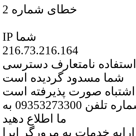
خطای شماره 2
IP شما
216.73.216.164
 استفاده نامتعارف دسترسی
شما مسدود گردیده است
ه اشتباه صورت پذیرفته است
مراتب این مسئله را از طریق شماره تلفن 09353273300 به
ما اطلاع دهید
رایه خدمات به مرورگر اپرا