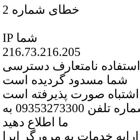
خطای شماره 2
IP شما
216.73.216.205
 استفاده نامتعارف دسترسی
شما مسدود گردیده است
ه اشتباه صورت پذیرفته است
مراتب این مسئله را از طریق شماره تلفن 09353273300 به
ما اطلاع دهید
رایه خدمات به مرورگر اپرا