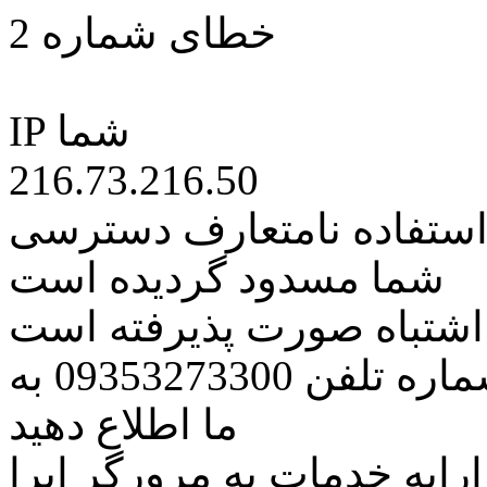
خطای شماره 2
IP شما
216.73.216.50
 استفاده نامتعارف دسترسی
شما مسدود گردیده است
ه اشتباه صورت پذیرفته است
مراتب این مسئله را از طریق شماره تلفن 09353273300 به
ما اطلاع دهید
رایه خدمات به مرورگر اپرا