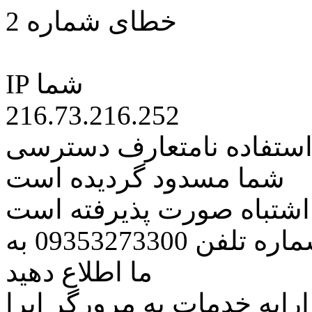
خطای شماره 2
IP شما
216.73.216.252
 استفاده نامتعارف دسترسی
شما مسدود گردیده است
ه اشتباه صورت پذیرفته است
مراتب این مسئله را از طریق شماره تلفن 09353273300 به
ما اطلاع دهید
رایه خدمات به مرورگر اپرا