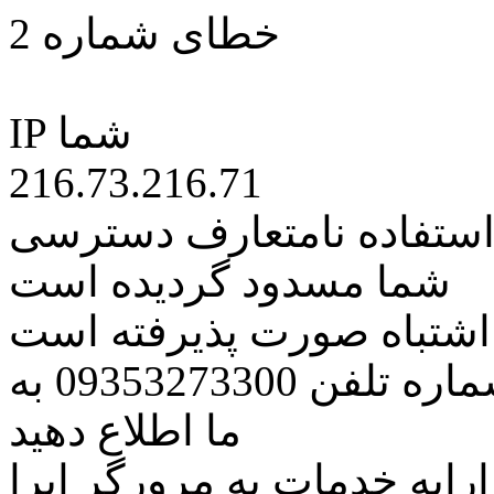
خطای شماره 2
IP شما
216.73.216.71
 استفاده نامتعارف دسترسی
شما مسدود گردیده است
ه اشتباه صورت پذیرفته است
مراتب این مسئله را از طریق شماره تلفن 09353273300 به
ما اطلاع دهید
رایه خدمات به مرورگر اپرا