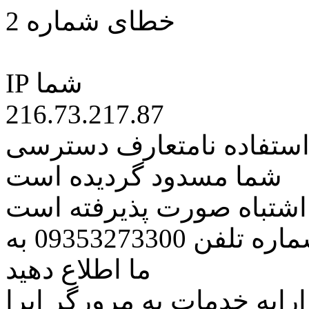
خطای شماره 2
IP شما
216.73.217.87
 استفاده نامتعارف دسترسی
شما مسدود گردیده است
ه اشتباه صورت پذیرفته است
مراتب این مسئله را از طریق شماره تلفن 09353273300 به
ما اطلاع دهید
رایه خدمات به مرورگر اپرا