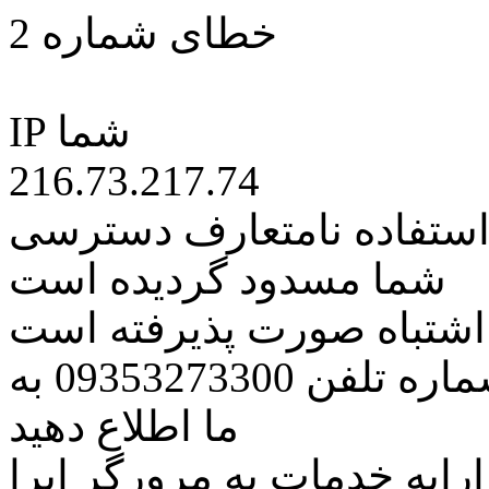
خطای شماره 2
IP شما
216.73.217.74
 استفاده نامتعارف دسترسی
شما مسدود گردیده است
ه اشتباه صورت پذیرفته است
مراتب این مسئله را از طریق شماره تلفن 09353273300 به
ما اطلاع دهید
رایه خدمات به مرورگر اپرا