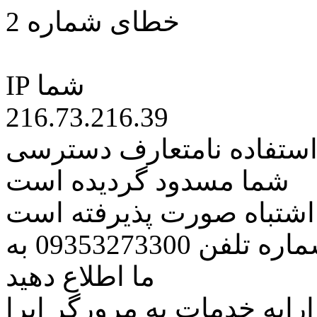
خطای شماره 2
IP شما
216.73.216.39
 استفاده نامتعارف دسترسی
شما مسدود گردیده است
ه اشتباه صورت پذیرفته است
مراتب این مسئله را از طریق شماره تلفن 09353273300 به
ما اطلاع دهید
رایه خدمات به مرورگر اپرا