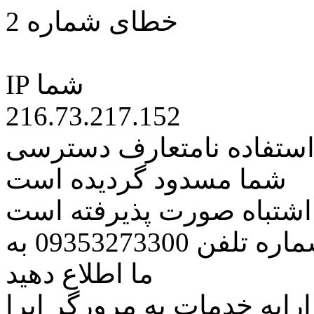
خطای شماره 2
IP شما
216.73.217.152
 استفاده نامتعارف دسترسی
شما مسدود گردیده است
ه اشتباه صورت پذیرفته است
مراتب این مسئله را از طریق شماره تلفن 09353273300 به
ما اطلاع دهید
رایه خدمات به مرورگر اپرا